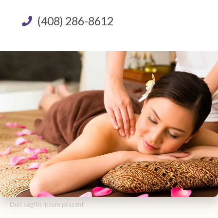
(408) 286-8612
Recent Posts
Hello world!
Velusce suscipit quis luctus
Sociosqu ad litora torquent
Tortor neque adpiscing diam
Duis sagitis ipsum prasent