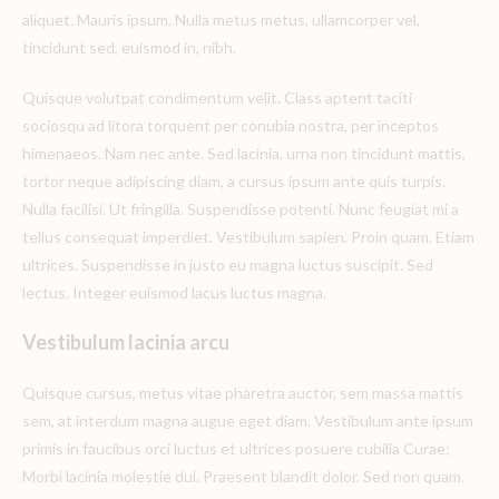
aliquet. Mauris ipsum. Nulla metus metus, ullamcorper vel,
tincidunt sed, euismod in, nibh.
Quisque volutpat condimentum velit. Class aptent taciti
sociosqu ad litora torquent per conubia nostra, per inceptos
himenaeos. Nam nec ante. Sed lacinia, urna non tincidunt mattis,
tortor neque adipiscing diam, a cursus ipsum ante quis turpis.
Nulla facilisi. Ut fringilla. Suspendisse potenti. Nunc feugiat mi a
tellus consequat imperdiet. Vestibulum sapien. Proin quam. Etiam
ultrices. Suspendisse in justo eu magna luctus suscipit. Sed
lectus. Integer euismod lacus luctus magna.
Vestibulum lacinia arcu
Quisque cursus, metus vitae pharetra auctor, sem massa mattis
sem, at interdum magna augue eget diam. Vestibulum ante ipsum
primis in faucibus orci luctus et ultrices posuere cubilia Curae;
Morbi lacinia molestie dui. Praesent blandit dolor. Sed non quam.